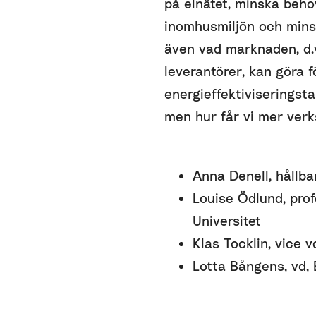
på elnätet, minska behov
inomhusmiljön och minsk
även vad marknaden, d.v
leverantörer, kan göra f
energieffektiviseringst
men hur får vi mer ver
Anna Denell, hållb
Louise Ödlund, pro
Universitet
Klas Tocklin, vice 
Lotta Bångens, vd, 