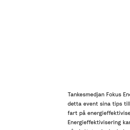
Tankesmedjan Fokus Ene
detta event sina tips ti
fart på energieffektivis
Energieffektivisering k