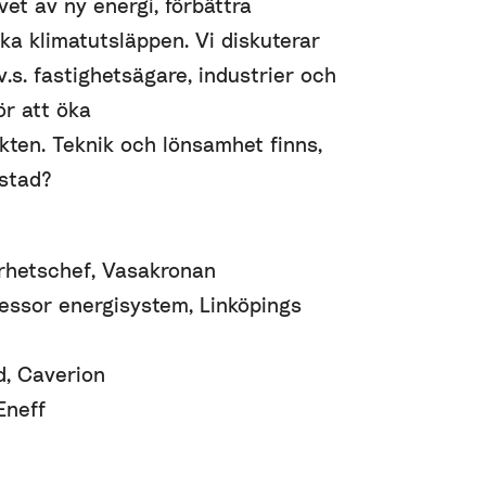
et av ny energi, förbättra
a klimatutsläppen. Vi diskuterar
.s. fastighetsägare, industrier och
ör att öka
akten. Teknik och lönsamhet finns,
kstad?
arhetschef, Vasakronan
fessor energisystem, Linköpings
vd, Caverion
Eneff