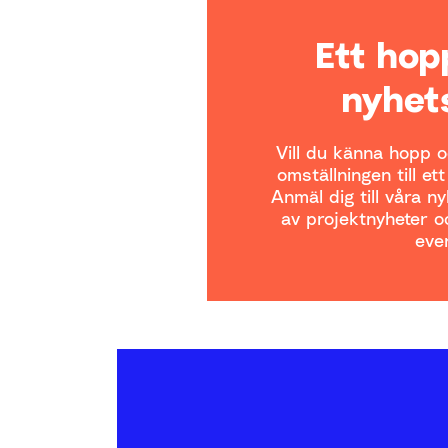
Ett ho
nyhet
Vill du känna hopp oc
omställningen till et
Anmäl dig till våra n
av projektnyheter oc
even