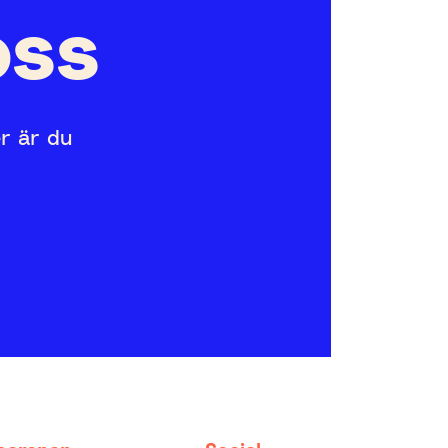
oss
er är du