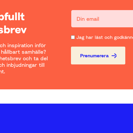
ppfullt
Din email:
sbrev
Jag har läst och godkänne
h inspiration inför
t hållbart samhälle?
Prenumerera
yhetsbrev och ta del
h inbjudningar till
t.