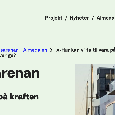
Projekt
Nyheter
Almeda
tsarenan i Almedalen
x-Hur kan vi ta tillvara p
Sverige?
arenan
 på kraften