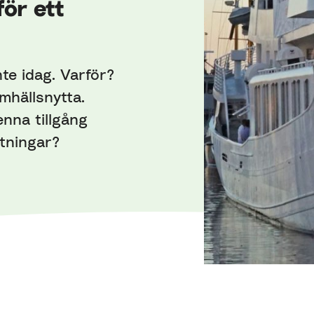
för ett
nte idag. Varför?
amhällsnytta.
enna tillgång
ttningar?