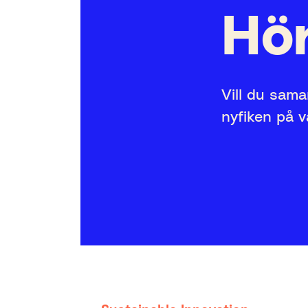
Hör
Vill du sama
nyfiken på 