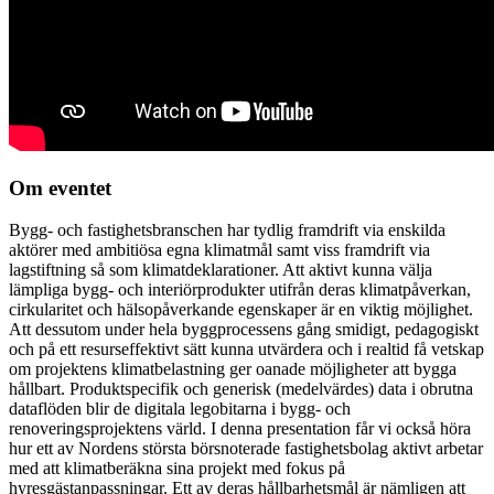
Om eventet
Bygg- och fastighetsbranschen har tydlig framdrift via enskilda
aktörer med ambitiösa egna klimatmål samt viss framdrift via
lagstiftning så som klimatdeklarationer. Att aktivt kunna välja
lämpliga bygg- och interiörprodukter utifrån deras klimatpåverkan,
cirkularitet och hälsopåverkande egenskaper är en viktig möjlighet.
Att dessutom under hela byggprocessens gång smidigt, pedagogiskt
och på ett resurseffektivt sätt kunna utvärdera och i realtid få vetskap
om projektens klimatbelastning ger oanade möjligheter att bygga
hållbart. Produktspecifik och generisk (medelvärdes) data i obrutna
dataflöden blir de digitala legobitarna i bygg- och
renoveringsprojektens värld. I denna presentation får vi också höra
hur ett av Nordens största börsnoterade fastighetsbolag aktivt arbetar
med att klimatberäkna sina projekt med fokus på
hyresgästanpassningar. Ett av deras hållbarhetsmål är nämligen att