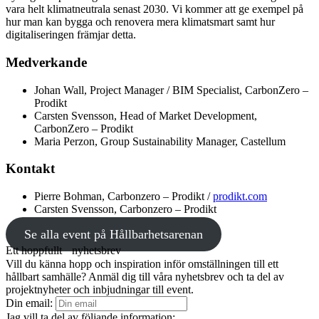
vara helt klimatneutrala senast 2030. Vi kommer att ge exempel på
hur man kan bygga och renovera mera klimatsmart samt hur
digitaliseringen främjar detta.
Medverkande
Johan Wall, Project Manager / BIM Specialist, CarbonZero –
Prodikt
Carsten Svensson, Head of Market Development,
CarbonZero – Prodikt
Maria Perzon, Group Sustainability Manager, Castellum
Kontakt
Pierre Bohman, Carbonzero – Prodikt /
prodikt.co
m
Carsten Svensson, Carbonzero – Prodikt
Se alla event på Hållbarhetsarenan
Ett hoppfullt nyhetsbrev
Vill du känna hopp och inspiration inför omställningen till ett
hållbart samhälle? Anmäl dig till våra nyhetsbrev och ta del av
projektnyheter och inbjudningar till event.
Din email:
Jag vill ta del av följande information: