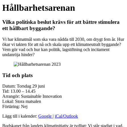
Hållbarhetsarenan
Vilka politiska beslut krävs för att bättre stimulera
ett hållbart byggande?
Vi har klimatmål som ska vara nådda till 2030, om drygt fem år. Hur
ökar vi takten för att nå och skala upp ett klimatneutralt byggande?
Vem gör vad och hur kan politik, lagstiftning och incitament
undanröja hinder?
Tid och plats
Datum: Torsdag 29 juni
Tid: 13.00 – 14.45
Arrangör: Sustainable Innovation
Lokal: Stora matsalen
Förtäring: Nej
Lägg till i kalender:
Google
|
iCal/Outlook
Budskapet från landets klimatinitiativ är tydligt: Vi står stadigt i vad,