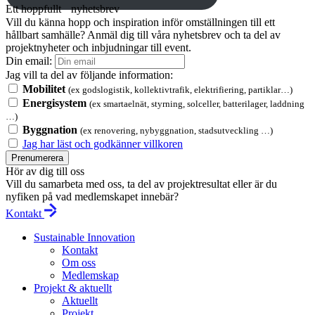
Ett hoppfullt nyhetsbrev
Vill du känna hopp och inspiration inför omställningen till ett
hållbart samhälle? Anmäl dig till våra nyhetsbrev och ta del av
projektnyheter och inbjudningar till event.
Din email:
Jag vill ta del av följande information:
Mobilitet
(ex godslogistik, kollektivtrafik, elektrifiering, partiklar…)
Energisystem
(ex smartaelnät, styrning, solceller, batterilager, laddning
…)
Byggnation
(ex renovering, nybyggnation, stadsutveckling …)
Jag har läst och godkänner villkoren
Prenumerera
Hör av dig till oss
Vill du samarbeta med oss, ta del av projektresultat eller är du
nyfiken på vad medlemskapet innebär?
Kontakt
Sustainable Innovation
Kontakt
Om oss
Medlemskap
Projekt & aktuellt
Aktuellt
Projekt