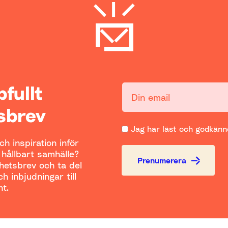
ppfullt
Din email:
sbrev
Jag har läst och godkänne
h inspiration inför
t hållbart samhälle?
Prenumerera
yhetsbrev och ta del
h inbjudningar till
t.