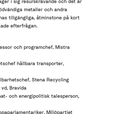
ager i sig resurskrävande och det är
nödvändiga metaller och andra
as tillgängliga, åtminstone på kort
kade efterfrågan.
fessor och programchef, Mistra
tschef hållbara transporter,
llbarhetschef, Stena Recycling
 vd, Bravida
mat- och energipolitisk talesperson,
paparlamentariker, Miljöpartiet