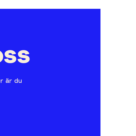
oss
er är du