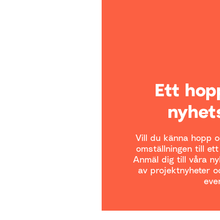
Ett ho
nyhet
Vill du känna hopp oc
omställningen till et
Anmäl dig till våra n
av projektnyheter oc
even