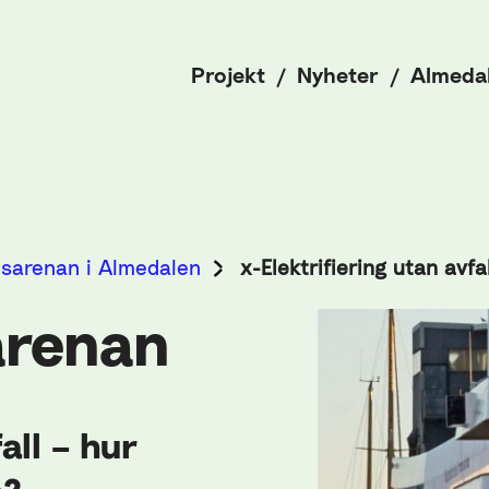
Projekt
Nyheter
Almeda
tsarenan i Almedalen
x-Elektrifiering utan avfa
arenan
all – hur