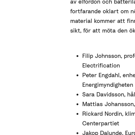
av elfordon och batteril
fortfarande oklart om 
material kommer att finn
sikt, för att möta den ö
Filip Johnsson, pro
Electrification
Peter Engdahl, enhe
Energimyndigheten
Sara Davidsson, hå
Mattias Johansson,
Rickard Nordin, kli
Centerpartiet
Jakop Dalunde, Euro