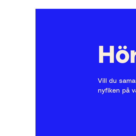
Hör
Vill du sama
nyfiken på 