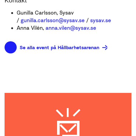
Kontakt
Gunilla Carlsson, Sysav
/
gunilla.carlsson@sysav.se
/
sysav.se
Anna Vilén,
anna.vilen@sysav.se
Se alla event på Hållbarhetsarenan