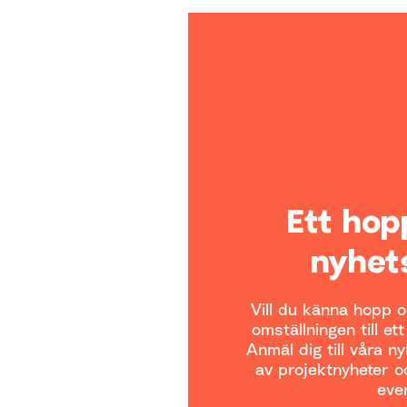
Ett ho
nyhet
Vill du känna hopp oc
omställningen till et
Anmäl dig till våra n
av projektnyheter oc
even