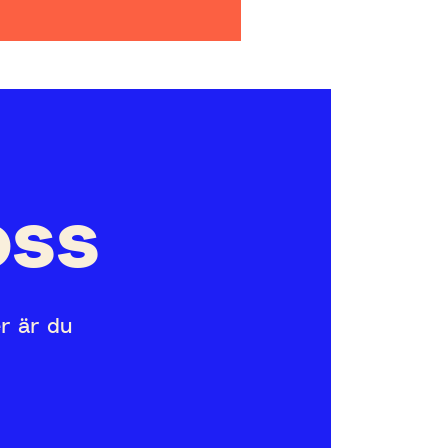
oss
er är du