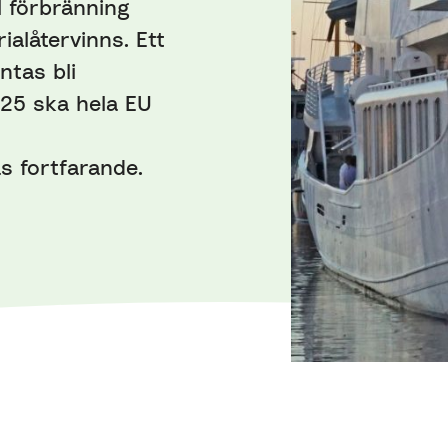
l förbränning
alåtervinns. Ett
ntas bli
025 ska hela EU
s fortfarande.