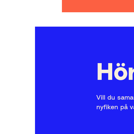
Hör
Vill du sama
nyfiken på 