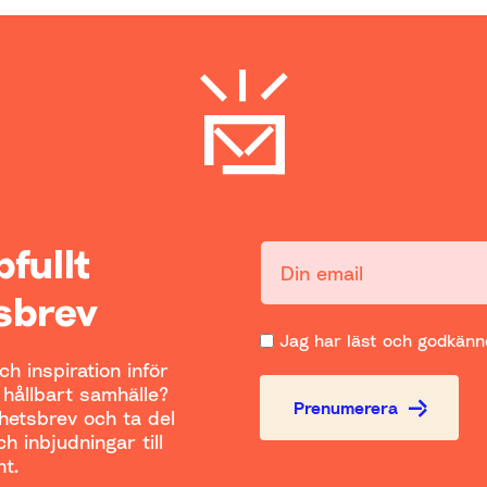
ppfullt
Din email:
sbrev
Jag har läst och godkänne
h inspiration inför
t hållbart samhälle?
Prenumerera
yhetsbrev och ta del
h inbjudningar till
t.