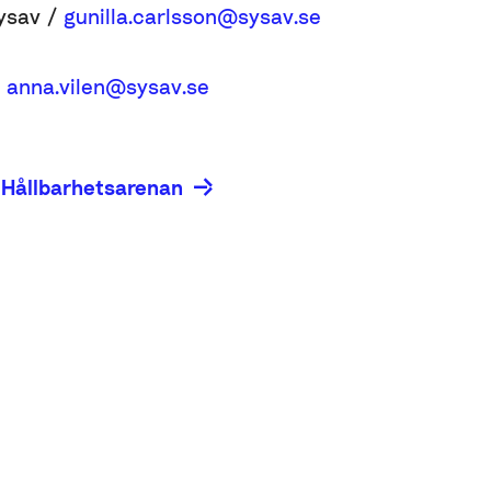
Sysav /
gunilla.carlsson@sysav.se
/
anna.vilen@sysav.se
 Hållbarhetsarenan