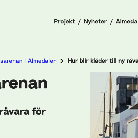
Projekt
Nyheter
Almeda
tsarenan i Almedalen
Hur blir kläder till ny rå
arenan
 råvara för