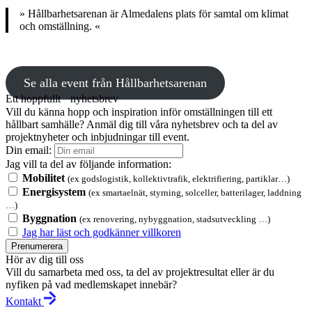
» Hållbarhetsarenan är Almedalens plats för samtal om klimat
och omställning. «
Se alla event från Hållbarhetsarenan
Ett hoppfullt nyhetsbrev
Vill du känna hopp och inspiration inför omställningen till ett
hållbart samhälle? Anmäl dig till våra nyhetsbrev och ta del av
projektnyheter och inbjudningar till event.
Din email:
Jag vill ta del av följande information:
Mobilitet
(ex godslogistik, kollektivtrafik, elektrifiering, partiklar…)
Energisystem
(ex smartaelnät, styrning, solceller, batterilager, laddning
…)
Byggnation
(ex renovering, nybyggnation, stadsutveckling …)
Jag har läst och godkänner villkoren
Prenumerera
Hör av dig till oss
Vill du samarbeta med oss, ta del av projektresultat eller är du
nyfiken på vad medlemskapet innebär?
Kontakt