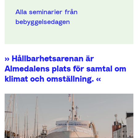
Alla seminarier från
bebyggelsedagen
» Hållbarhetsarenan är
Almedalens plats för samtal om
klimat och omställning. «