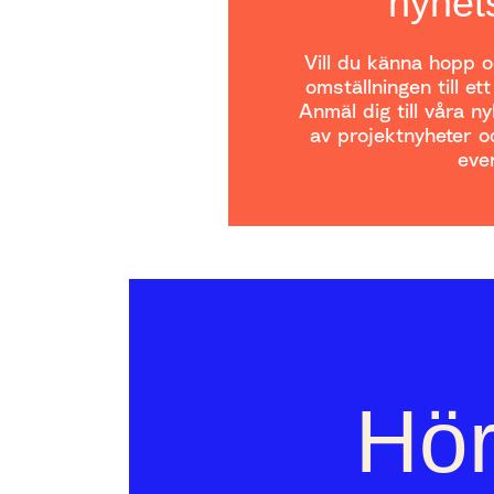
nyhet
Vill du känna hopp oc
omställningen till et
Anmäl dig till våra n
av projektnyheter oc
even
Hör