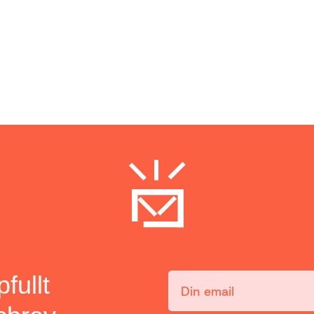
ppfullt
Din email: