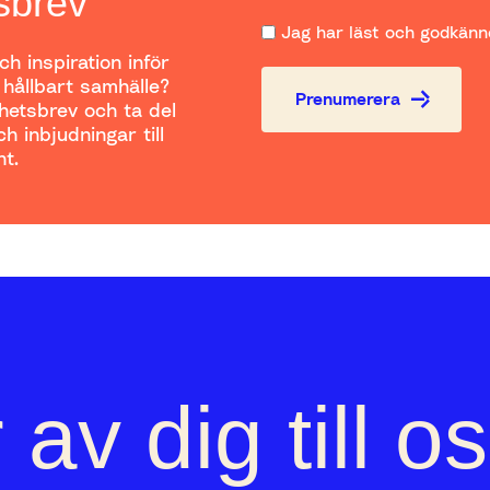
sbrev
Jag har läst och godkänne
h inspiration inför
t hållbart samhälle?
Prenumerera
yhetsbrev och ta del
h inbjudningar till
t.
 av dig till o