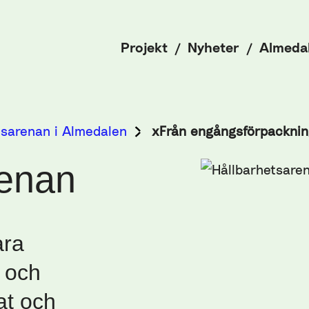
Projekt
Nyheter
Almeda
tsarenan i Almedalen
xFrån engångsförpackning
renan
ara
 och
at och