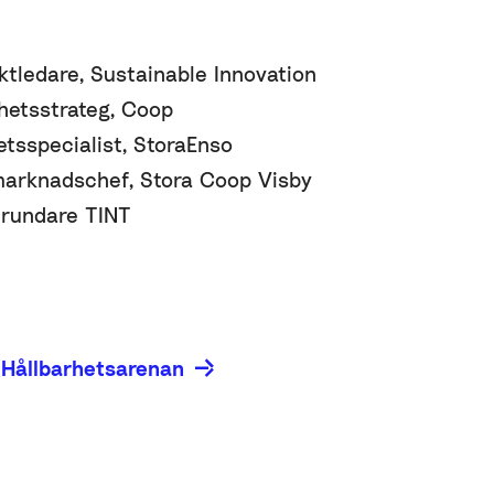
tledare, Sustainable Innovation
hetsstrateg, Coop
etsspecialist, StoraEnso
arknadschef, Stora Coop Visby
Grundare TINT
 Hållbarhetsarenan