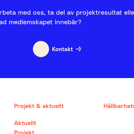
rbeta med oss, ta del av projektresultat ell
vad medlemskapet innebär?
Kontakt
Projekt & aktuellt
Hållbarhe
Aktuellt
Projekt