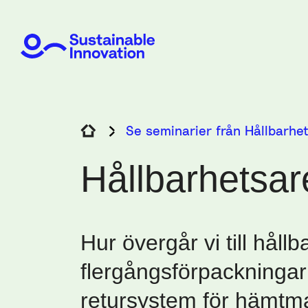
Se seminarier från Hållbarhe
Hållbarhetsa
Hur övergår vi till hållb
flergångsförpackningar
retursystem för hämtm