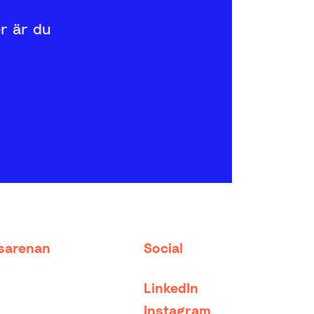
er är du
tsarenan
Social
LinkedIn
Instagram