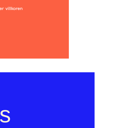
r villkoren
ss