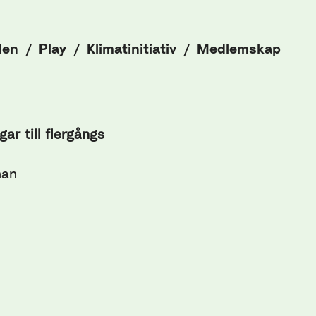
len
Play
Klimatinitiativ
Medlemskap
ar till flergångs