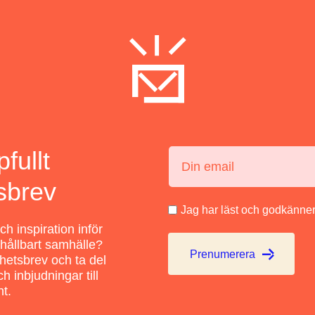
ppfullt
Din email:
sbrev
Jag har läst och godkänner
h inspiration inför
t hållbart samhälle?
Prenumerera
yhetsbrev och ta del
h inbjudningar till
t.