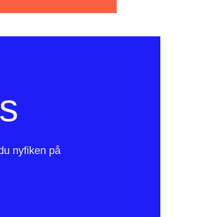
ss
 du nyfiken på