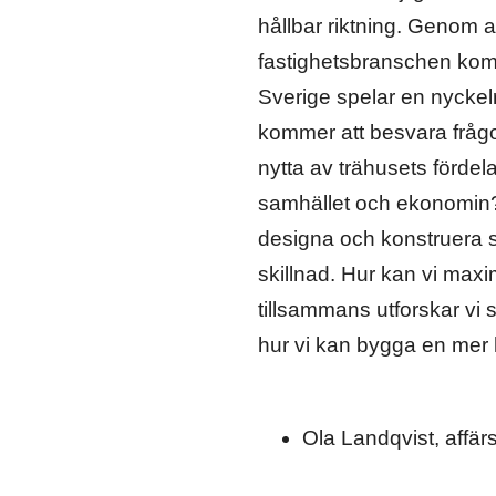
hållbar riktning. Genom
fastighetsbranschen komm
Sverige spelar en nyckelr
kommer att besvara frågo
nytta av trähusets fördel
samhället och ekonomin?
designa och konstruera s
skillnad. Hur kan vi max
tillsammans utforskar vi 
hur vi kan bygga en mer h
Ola Landqvist, affä