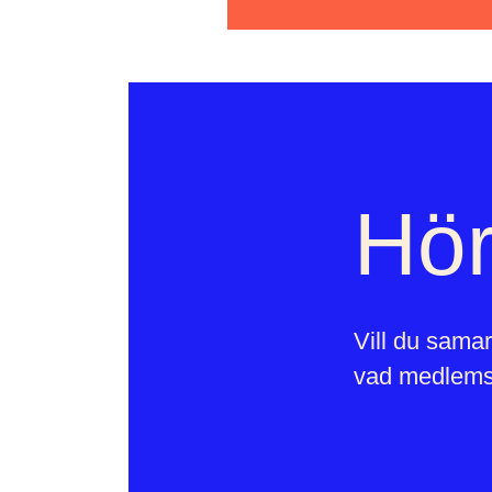
Hör
Vill du samar
vad medlems