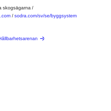
a skogsägarna /
a.com
/
sodra.com/sv/se/byggsystem
 Hållbarhetsarenan