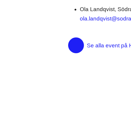
Ola Landqvist, Södr
ola.landqvist@sodr
Se alla event på