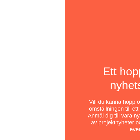
Ett ho
nyhet
Vill du känna hopp oc
omställningen till et
Anmäl dig till våra n
av projektnyheter oc
even