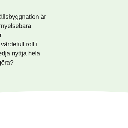
ällsbyggnation är
örnyelsebara
r
ärdefull roll i
dja nyttja hela
göra?