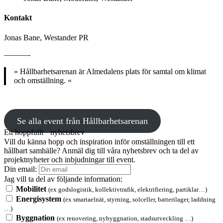
Kontakt
Jonas Bane, Westander PR
———-
» Hållbarhetsarenan är Almedalens plats för samtal om klimat
och omställning. «
Se alla event från Hållbarhetsarenan
Ett hoppfullt nyhetsbrev
Vill du känna hopp och inspiration inför omställningen till ett
hållbart samhälle? Anmäl dig till våra nyhetsbrev och ta del av
projektnyheter och inbjudningar till event.
Din email:
Jag vill ta del av följande information:
Mobilitet
(ex godslogistik, kollektivtrafik, elektrifiering, partiklar…)
Energisystem
(ex smartaelnät, styrning, solceller, batterilager, laddning
…)
Byggnation
(ex renovering, nybyggnation, stadsutveckling …)