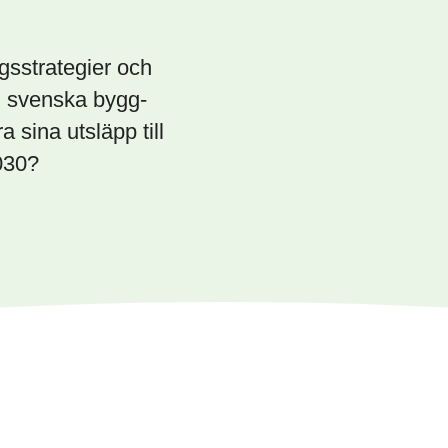
ngsstrategier och
n svenska bygg-
 sina utsläpp till
2030?