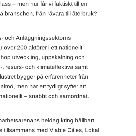
ass – men hur får vi faktiskt till en
ela branschen, från råvara till återbruk?
s- och Anläggningssektorns
 över 200 aktörer i ett nationellt
 ihop utveckling, uppskalning och
, resurs- och klimateffektiva samt
ustret bygger på erfarenheter från
ö, men har ett tydligt syfte: att
ationellt – snabbt och samordnat.
lbarhetsarenans heldag kring hållbart
 tillsammans med Viable Cities, Lokal