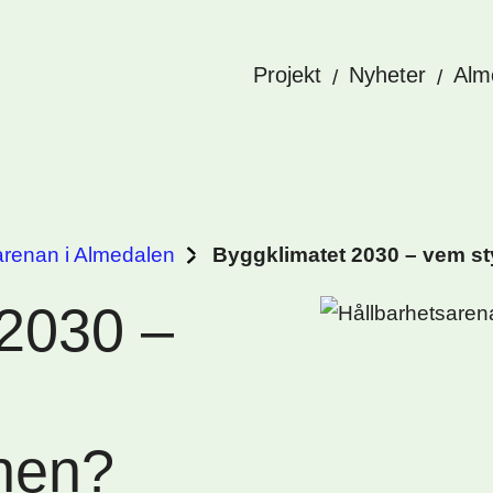
Projekt
Nyheter
Alm
arenan i Almedalen
Byggklimatet 2030 – vem st
 2030 –
onen?