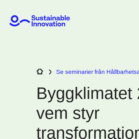
Se seminarier från Hållbarhets
Byggklimatet
vem styr
transformati