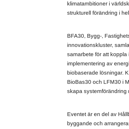
klimatambitioner i världskl
strukturell förändring i h
BFA30, Bygg-, Fastighet
innovationskluster, samlar
samarbete för att koppla
implementering av energi-
biobaserade lösningar. Kl
BioBas30 och LFM30 i Malm
skapa systemförändring n
Eventet är en del av Hål
byggande och arrangeras