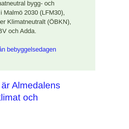
matneutral bygg- och
 i Malmö 2030 (LFM30),
er Klimatneutralt (ÖBKN),
BV och Adda.
rån bebyggelsedagen
 är Almedalens
klimat och