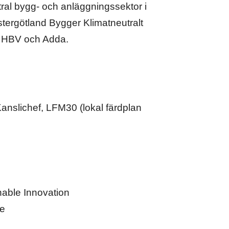
tral bygg- och anläggningssektor i
ergötland Bygger Klimatneutralt
, HBV och Adda.
anslichef, LFM30 (lokal färdplan
able Innovation
se