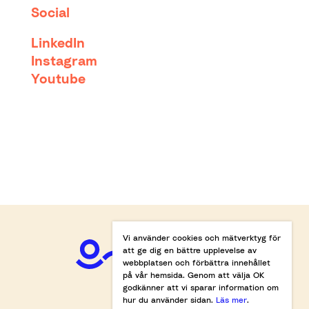
Social
LinkedIn
Instagram
Youtube
Vi använder cookies och mätverktyg för
att ge dig en bättre upplevelse av
webbplatsen och förbättra innehållet
på vår hemsida. Genom att välja OK
godkänner att vi sparar information om
hur du använder sidan.
Läs mer
.