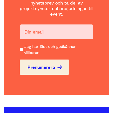
nyhetsbrev och ta del av
projektnyheter och inbjudningar till
event.
Din email:
Jag har läst och godkänner
villkoren
Prenumerera