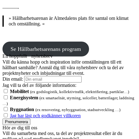
———-
» Hållbarhetsarenan är Almedalens plats för samtal om klimat
och omställning. «
Se Hållbarhetsarenans program
Ett hoppfullt nyhetsbrev
Vill du känna hopp och inspiration inför omställningen till ett
hållbart samhälle? Anmäl dig till våra nyhetsbrev och ta del av
projektnyheter och inbjudningar till event.
Din email:
Jag vill ta del av följande information:
Mobilitet
(ex godslogistik, kollektivtrafik, elektrifiering, partiklar…)
Energisystem
(ex smartaelnät, styrning, solceller, batterilager, laddning
…)
Byggnation
(ex renovering, nybyggnation, stadsutveckling …)
Jag har läst och godkänner villkoren
Prenumerera
Hör av dig till oss
Vill du samarbeta med oss, ta del av projektresultat eller är du
nyfiken på vad medlemskapet innebär?