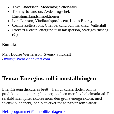
Tove Andersson, Moderator, Setterwalls
Tommy Johansson, Avdelningschef,
Energimarknadsinspektionen
Lars Larsson, Vindkraftsproducent, Locus Energy
Cecilia Zetterström, Chef på kund och marknad, Vattenfall
Rickard Nordin, energipolitisk talesperson, Sveriges riksdag
(C)
Kontakt
Mari-Louise Wernersson, Svensk vindkraft
/
millis@svenskvindkraft.com
———-
Tema: Energins roll i omställningen
Energifrågan diskuteras brett – från cirkulära flöden och ny
produktion till batterier, bioenergi och en mer flexibel elmarknad. En
särskild scen lyfter aktörer inom den gröna energisektorn, med
Svensk Vindenergi och Nätverket för solparker som värdar.
Hela programmet för mobilitetsdagen >