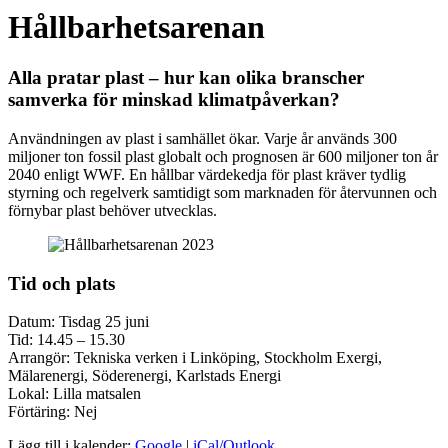
Hållbarhetsarenan
Alla pratar plast – hur kan olika branscher
samverka för minskad klimatpåverkan?
Användningen av plast i samhället ökar. Varje år används 300
miljoner ton fossil plast globalt och prognosen är 600 miljoner ton år
2040 enligt WWF. En hållbar värdekedja för plast kräver tydlig
styrning och regelverk samtidigt som marknaden för återvunnen och
förnybar plast behöver utvecklas.
Tid och plats
Datum: Tisdag 25 juni
Tid: 14.45 – 15.30
Arrangör: Tekniska verken i Linköping, Stockholm Exergi,
Mälarenergi, Söderenergi, Karlstads Energi
Lokal: Lilla matsalen
Förtäring: Nej
Lägg till i kalender:
Google
|
iCal/Outlook