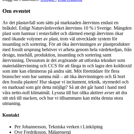
Om eventet
Av det plastavfall som sätts på marknaden återvinns endast en
bråkdel. Enligt Naturvårdsverket återvinns 10 % i Sverige. Mängden
plast som hamnar i restavfallet och därmed energi återvinns ökar
med ökande volymer av plast, trots väl utvecklade system för
insamling och sortering. För att öka återvinningen av plastprodukter
med fossilt ursprung behöver vi arbeta genom hela värdekedjan, från
design, innehåll, produktion, insamling och sortering samt
återvinning. Dessutom är det avgörande att utforska tekniker som
materialåtervinning och CCS för att fånga in och lagra den koldioxid
som inte kan elimineras på andra sätt. Möt företrädare för flera
branscher som har samma mål – att öka återvinningen och få bort
den fossila plasten! Hur skapar vi incitament, teknik, styrmedel och
en marknad som gör detta möjligt? Så att det går hand i hand med
våra netto-noll klimatmål. Lyssna till hur olika aktörer avser att dra
sitt strå till stacken, och hur vi tillsammans kan möta denna stora
utmaning.
Kontakt
Per Johannesson, Tekniska verken i Linköping
Ove Fredriksson, Mälarenergi