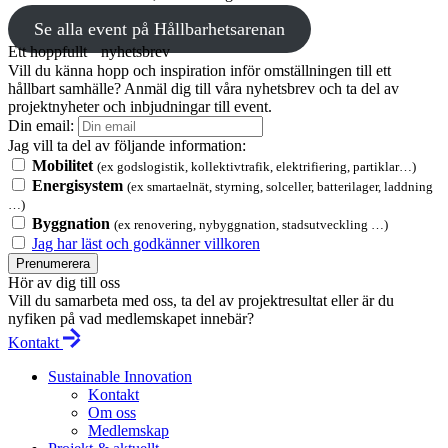
Se alla event på Hållbarhetsarenan
Ett hoppfullt nyhetsbrev
Vill du känna hopp och inspiration inför omställningen till ett
hållbart samhälle? Anmäl dig till våra nyhetsbrev och ta del av
projektnyheter och inbjudningar till event.
Din email:
Jag vill ta del av följande information:
Mobilitet
(ex godslogistik, kollektivtrafik, elektrifiering, partiklar…)
Energisystem
(ex smartaelnät, styrning, solceller, batterilager, laddning
…)
Byggnation
(ex renovering, nybyggnation, stadsutveckling …)
Jag har läst och godkänner villkoren
Prenumerera
Hör av dig till oss
Vill du samarbeta med oss, ta del av projektresultat eller är du
nyfiken på vad medlemskapet innebär?
Kontakt
Sustainable Innovation
Kontakt
Om oss
Medlemskap