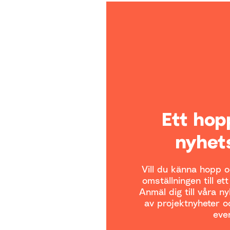
Ett ho
nyhet
Vill du känna hopp oc
omställningen till et
Anmäl dig till våra n
av projektnyheter oc
even