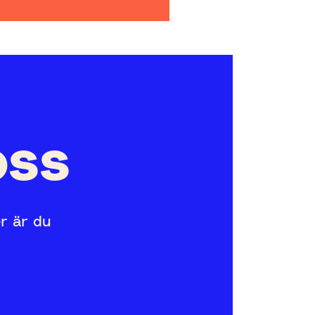
oss
er är du