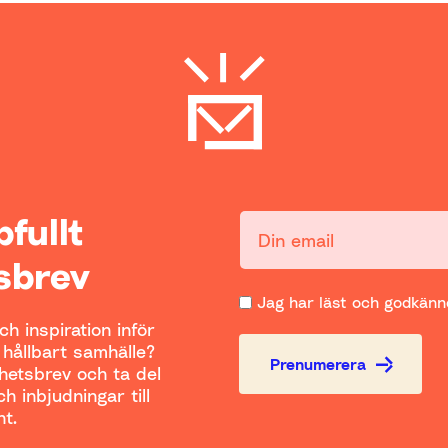
ppfullt
Din email:
sbrev
Jag har läst och godkänne
h inspiration inför
t hållbart samhälle?
Prenumerera
yhetsbrev och ta del
h inbjudningar till
t.