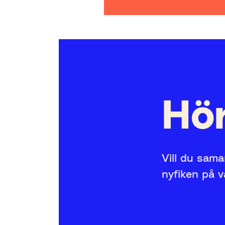
Hör
Vill du sama
nyfiken på 