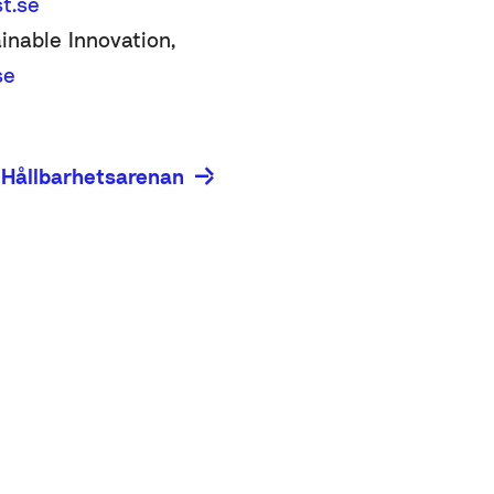
t.se
inable Innovation,
se
 Hållbarhetsarenan