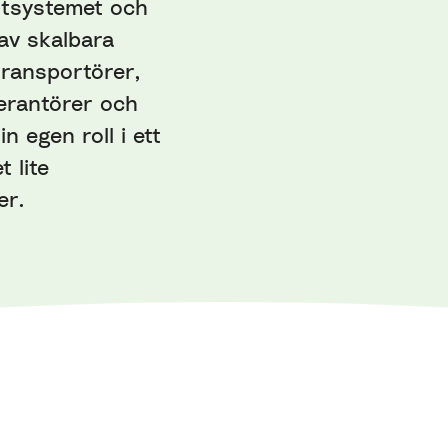
ortsystemet och
av skalbara
transportörer,
erantörer och
n egen roll i ett
 lite
er.