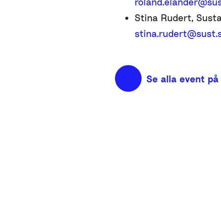
roland.elander@sus
Stina Rudert, Susta
stina.rudert@sust.
Se alla event på