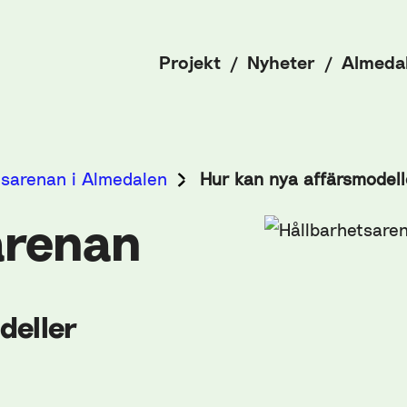
Projekt
Nyheter
Almeda
tsarenan i Almedalen
Hur kan nya affärsmodell
arenan
deller