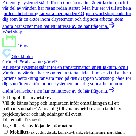
Att energisystemet står inför en transformation är ett faktum, och i
vår del av världen har resan redan startat. Men hur ser vi till att hela
jordens befolkning får vara med på den? Öppen workshop både för
dig som är en aktör inom elsystement och dig som arbetar inom
andra branscher men har ett intresse av de här frågorna.
Workshop
16 maj
Stockholm
Grön el för alla – hur gör vi?
Att energisystemet står inför en transformation är ett faktum, och i
vår del av världen har resan redan startat. Men hur ser vi till att hela
jordens befolkning får vara med på den? Öppen workshop både för
dig som är en aktör inom elsystement och dig som arbetar inom
andra branscher men har ett intresse av de här frågorna.
Ett hoppfullt nyhetsbrev
Vill du känna hopp och inspiration inför omställningen till ett
hållbart samhälle? Anmäl dig till våra nyhetsbrev och ta del av
projektnyheter och inbjudningar till event.
Din email:
Jag vill ta del av följande information:
Mobilitet
(ex godslogistik, kollektivtrafik, elektrifiering, partiklar…)