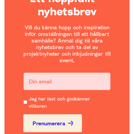
nyhetsbrev
Vill du känna hopp och inspiration
inför omställningen till ett hållbart
samhälle? Anmäl dig till våra
nyhetsbrev och ta del av
projektnyheter och inbjudningar till
event.
Din email:
Jag har läst och godkänner
villkoren
Prenumerera