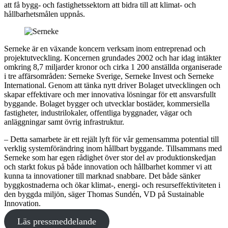
att få bygg- och fastighetssektorn att bidra till att klimat- och
hållbarhetsmålen uppnås.
Serneke är en växande koncern verksam inom entreprenad och
projektutveckling. Koncernen grundades 2002 och har idag intäkter
omkring 8,7 miljarder kronor och cirka 1 200 anställda organiserade
i tre affärsområden: Serneke Sverige, Serneke Invest och Serneke
International. Genom att tänka nytt driver Bolaget utvecklingen och
skapar effektivare och mer innovativa lösningar för ett ansvarsfullt
byggande. Bolaget bygger och utvecklar bostäder, kommersiella
fastigheter, industrilokaler, offentliga byggnader, vägar och
anläggningar samt övrig infrastruktur.
– Detta samarbete är ett rejält lyft för vår gemensamma potential till
verklig systemförändring inom hållbart byggande. Tillsammans med
Serneke som har egen rådighet över stor del av produktionskedjan
och starkt fokus på både innovation och hållbarhet kommer vi att
kunna ta innovationer till marknad snabbare. Det både sänker
byggkostnaderna och ökar klimat-, energi- och resurseffektiviteten i
den byggda miljön, säger Thomas Sundén, VD på Sustainable
Innovation.
Läs pressmeddelande