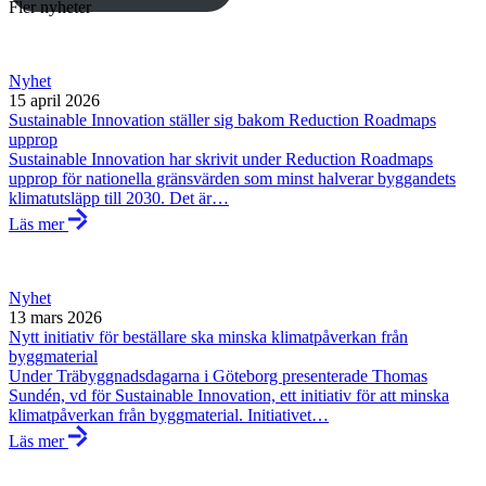
Fler nyheter
Nyhet
15 april 2026
Sustainable Innovation ställer sig bakom Reduction Roadmaps
upprop
Sustainable Innovation har skrivit under Reduction Roadmaps
upprop för nationella gränsvärden som minst halverar byggandets
klimatutsläpp till 2030. Det är…
Läs mer
Nyhet
13 mars 2026
Nytt initiativ för beställare ska minska klimatpåverkan från
byggmaterial
Under Träbyggnadsdagarna i Göteborg presenterade Thomas
Sundén, vd för Sustainable Innovation, ett initiativ för att minska
klimatpåverkan från byggmaterial. Initiativet…
Läs mer