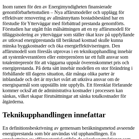
Inom ramen för den av Energimyndigheten finansierade
genomförbarhetsstudien – Nya affärsmodeller och upplägg för
effektivare renovering av allmännyttans bostadsbestånd har en
förstudie för Ytterväggar med förbättrad prestanda genomförts.
Förstudien har utgått från målsättningen att en ny affärsmodell för
tilläggsisolering av ytterväggar som ställer ökat krav på uppfyllande
av utlovad energiprestanda till beräknad kostnad skulle kunna
minska byggkostnader och öka energieffektiviseringen. Den
affärsmodell som föreslås utprovas i en teknikupphandling innebär
att systemleverantören eller entreprenören tar ett fullt ansvar som
totalentreprenör för att väggarna uppnår överenskommet pris och
energiprestanda. På detta sätt innebär modellen en stor förändring i
förhållande till dagens situation, där många olika parter är
inblandade och det är mycket svårt att utkräva ansvar om de
energisparmål som uppställts inte uppfylls. Ett förenklat förfarande
kommer också̊ att de administrativa kostnader i processen kan
sänkas, vilket skapar förutsättningar att sänka totalkostnader för
åtgärderna.
Teknikupphandlingen innefattar
En definitionsbeskrivning av gemensam beräkningsmetod avseende
energiprestanda som bör användas vid upphandlingen. En