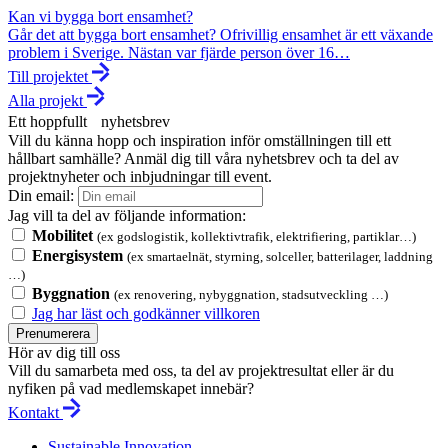
Kan vi bygga bort ensamhet?
Går det att bygga bort ensamhet? Ofrivillig ensamhet är ett växande
problem i Sverige. Nästan var fjärde person över 16…
Till projektet
Alla projekt
Ett hoppfullt nyhetsbrev
Vill du känna hopp och inspiration inför omställningen till ett
hållbart samhälle? Anmäl dig till våra nyhetsbrev och ta del av
projektnyheter och inbjudningar till event.
Din email:
Jag vill ta del av följande information:
Mobilitet
(ex godslogistik, kollektivtrafik, elektrifiering, partiklar…)
Energisystem
(ex smartaelnät, styrning, solceller, batterilager, laddning
…)
Byggnation
(ex renovering, nybyggnation, stadsutveckling …)
Jag har läst och godkänner villkoren
Prenumerera
Hör av dig till oss
Vill du samarbeta med oss, ta del av projektresultat eller är du
nyfiken på vad medlemskapet innebär?
Kontakt
Sustainable Innovation