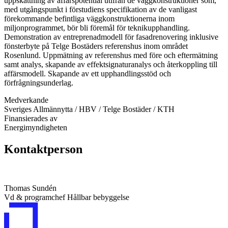
uppskattning av affärspotential utifrån de väggkonstruktioner som,
med utgångspunkt i förstudiens specifikation av de vanligast
förekommande befintliga väggkonstruktionerna inom
miljonprogrammet, bör bli föremål för teknikupphandling.
Demonstration av entreprenadmodell för fasadrenovering inklusive
fönsterbyte på Telge Bostäders referenshus inom området
Rosenlund. Uppmätning av referenshus med före och eftermätning
samt analys, skapande av effektsignaturanalys och återkoppling till
affärsmodell. Skapande av ett upphandlingsstöd och
förfrågningsunderlag.
Medverkande
Sveriges Allmännytta / HBV / Telge Bostäder / KTH
Finansierades av
Energimyndigheten
Kontaktperson
Thomas Sundén
Vd & programchef Hållbar bebyggelse