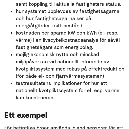
samt koppling till aktuella fastigheters status.
hur systemet upplevdes av fastighetsägarna
och hur fastighetsägarna ser på
energiåtgärder i sitt bestånd.
kostnaden per sparad kW och kWh (el- resp.
värme) i en livscykelkostnadsanalys för såväl
fastighetsägare som energibolag.
möjlig ekonomisk nytta och minskad
miljöpåverkan vid nationellt införande av
kvotpliktssystem med fokus på effektreduktion
(för både el- och fjärrvärmesystemen)
testresultatens implikationer för hur ett
nationellt kvotpliktssystem för el resp. värme
kan konstrueras.
Ett exempel
För befintliga broar används ibland sensorer för att