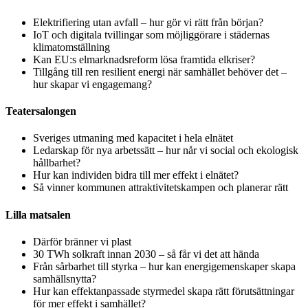
Elektrifiering utan avfall – hur gör vi rätt från början?
IoT och digitala tvillingar som möjliggörare i städernas
klimatomställning
Kan EU:s elmarknadsreform lösa framtida elkriser?
Tillgång till ren resilient energi när samhället behöver det –
hur skapar vi engagemang?
Teatersalongen
Sveriges utmaning med kapacitet i hela elnätet
Ledarskap för nya arbetssätt – hur når vi social och ekologisk
hållbarhet?
Hur kan individen bidra till mer effekt i elnätet?
Så vinner kommunen attraktivitetskampen och planerar rätt
Lilla matsalen
Därför bränner vi plast
30 TWh solkraft innan 2030 – så får vi det att hända
Från sårbarhet till styrka – hur kan energigemenskaper skapa
samhällsnytta?
Hur kan effektanpassade styrmedel skapa rätt förutsättningar
för mer effekt i samhället?