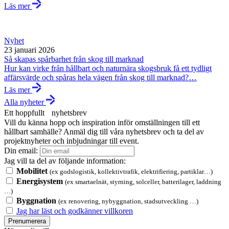
Läs mer
Nyhet
23 januari 2026
Så skapas spårbarhet från skog till marknad
Hur kan virke från hållbart och naturnära skogsbruk få ett tydligt
affärsvärde och spåras hela vägen från skog till marknad?…
Läs mer
Alla nyheter
Ett hoppfullt nyhetsbrev
Vill du känna hopp och inspiration inför omställningen till ett
hållbart samhälle? Anmäl dig till våra nyhetsbrev och ta del av
projektnyheter och inbjudningar till event.
Din email:
Jag vill ta del av följande information:
Mobilitet
(ex godslogistik, kollektivtrafik, elektrifiering, partiklar…)
Energisystem
(ex smartaelnät, styrning, solceller, batterilager, laddning
…)
Byggnation
(ex renovering, nybyggnation, stadsutveckling …)
Jag har läst och godkänner villkoren
Prenumerera