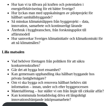
Hur kan vi ta tillvara på kraften och potentialen i
energieffektivisering för ett bättre Sverige?
Hur lyckas man med uppskalningen av pilotprojekt för
hållbart samhällsbyggande?
Så minskas klimatutsläppen från byggprojekt – data,
innovation, samarbete och kontinuerligt lärande
Återbruk i byggbranschen, från forskningspilot till
affärsmodell
Hur samverkar Sveriges klimatinitiativ och klimatkontrakt för
att nå klimatmålen?
Lilla matsalen
Vad behöver företagen från politiken för att säkra
konkurrenskraften?
Går det att bygga bort ensamhet?
Kan gemensam upphandling öka hållbart byggande hos
privata fastighetsägare?
Om vi ska bygga och renovera hållbart behövs rätt
information – innan, under och efter byggprocessen
Materialföretag – hur ställer vi om från linjär till cirkulär affär?
Kan kommunala bostadsbolag driva ett långsiktigt
innovationsfrämjande inköpssamarbete?