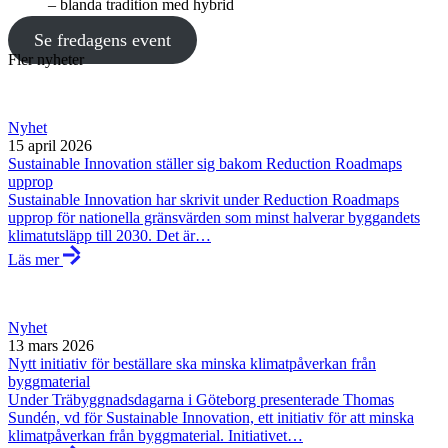
– blanda tradition med hybrid
Se fredagens event
Fler nyheter
Nyhet
15 april 2026
Sustainable Innovation ställer sig bakom Reduction Roadmaps
upprop
Sustainable Innovation har skrivit under Reduction Roadmaps
upprop för nationella gränsvärden som minst halverar byggandets
klimatutsläpp till 2030. Det är…
Läs mer
Nyhet
13 mars 2026
Nytt initiativ för beställare ska minska klimatpåverkan från
byggmaterial
Under Träbyggnadsdagarna i Göteborg presenterade Thomas
Sundén, vd för Sustainable Innovation, ett initiativ för att minska
klimatpåverkan från byggmaterial. Initiativet…