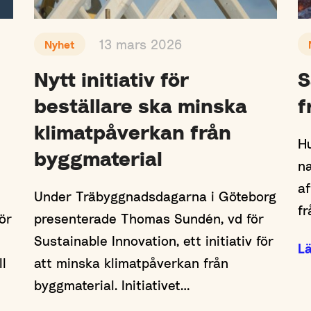
13 mars 2026
Nyhet
Nytt initiativ för
S
beställare ska minska
f
klimatpåverkan från
Hu
byggmaterial
na
af
Under Träbyggnadsdagarna i Göteborg
fr
ör
presenterade Thomas Sundén, vd för
Sustainable Innovation, ett initiativ för
L
ll
att minska klimatpåverkan från
byggmaterial. Initiativet…