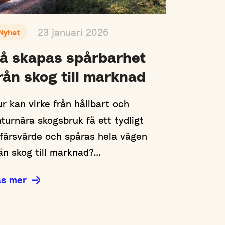
23 januari 2026
Nyhet
å skapas spårbarhet
rån skog till marknad
r kan virke från hållbart och
turnära skogsbruk få ett tydligt
färsvärde och spåras hela vägen
ån skog till marknad?…
äs mer