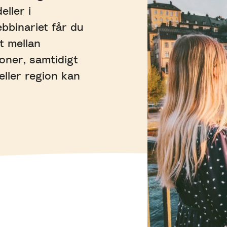
ller i
bbinariet får du
t mellan
ioner, samtidigt
ller region kan