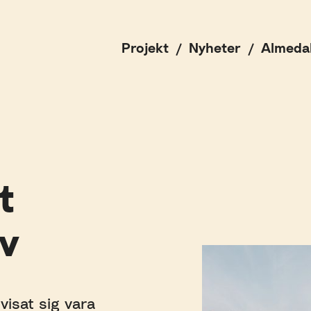
Projekt
Nyheter
Almeda
t
iv
 visat sig vara